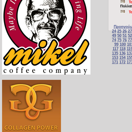
Τ
Πολλαπ
Τ
Προηγούμ
24
25
26
27
49
50
51
52
74
75
76
77
99
100
10
117
118
11
135
136
13
153
154
15
171
172
17