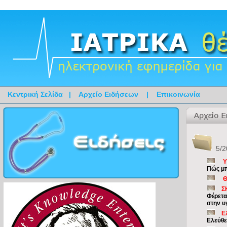
Κεντρική Σελίδα
|
Αρχείο Ειδήσεων
|
Επικοινωνία
5/2
Υ
Πώς μπ
Θ
Σ
Φέρετα
στην υ
Ε
Ελεύθε