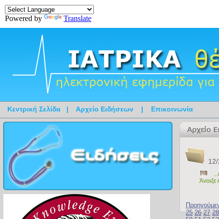
Powered by
Translate
Κεντρική Σελίδα
|
Αρχείο Ειδήσεων
|
Επικοινωνία
12/
..
Άνοιξε
Προηγούμε
25
26
27
28