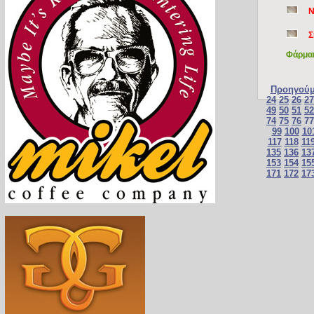
Ν
Σ
Φάρμακ
Προηγούμ
24
25
26
27
49
50
51
52
74
75
76
7
99
100
10
117
118
11
135
136
13
153
154
15
171
172
17