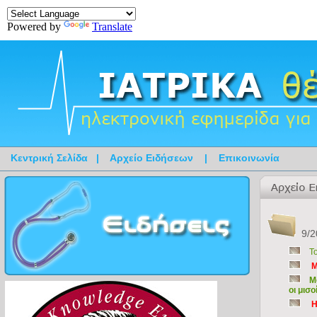
Powered by
Translate
Κεντρική Σελίδα
|
Αρχείο Ειδήσεων
|
Επικοινωνία
9/2
Τ
M
Μ
οι μισ
Η