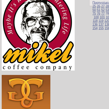
Προηγούμε
25
26
27
28
50
51
52
53
75
76
77
7
100
101
1
118
119
12
136
137
13
154
155
15