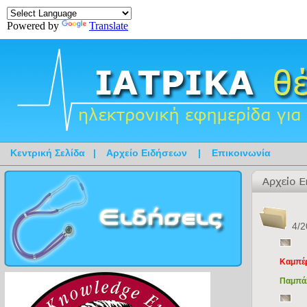
Powered by
Translate
Κεντρική Σελίδα
|
Αρχείο Ειδήσεων
|
Επικοινωνία
4/2
Καμπέ
Παμπάλ