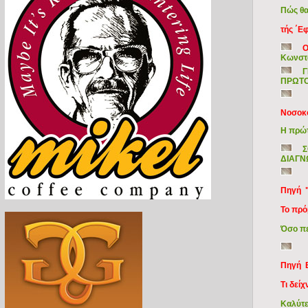
Πώς θα
τής ΄Ε
Ο
Κωνστα
Γ
ΠΡΩΤΟ
Νοσοκο
Η πρώτ
Σ
ΔΙΑΓΝ
Πηγή "
Το πρό
Όσο πε
Πηγή B
Τι δεί
Καλύτε