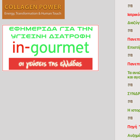
Ιατρικ
Διαζύγ
Πανεπι
Επιστή
Πανεπι
Τα ανα
και αγ
ΣΥΝΔ
Η ιστο
Πηγή 
Αυξημέ