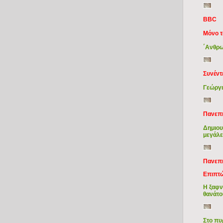
BBC
Μόνο τ
΄Ανθρω
Συνέντ
Γεώργι
Πανεπι
Δημιου
μεγάλε
Πανεπι
Επιπτώ
Η ξαφν
θανάτο
Στο πυ