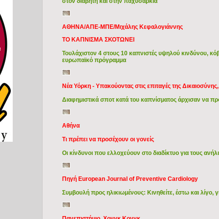
στον διαβήτη και στην παχυσαρκία
ΑΘΗΝΑ/ΑΠΕ-ΜΠΕ/Μιχάλης Κεφαλογιάννης
ΤΟ ΚΑΠΝΙΣΜΑ ΣΚΟΤΩΝΕΙ
Τουλάχιστον 4 στους 10 καπνιστές υψηλού κινδύνου, κόβ
ευρωπαϊκό πρόγραμμα
Νέα Υόρκη - Υπακούοντας στις επιταγές της Δικαιοσύνης,
Διαφημιστικά σποτ κατά του καπνίσματος άρχισαν να π
Αθήνα
Τι πρέπει να προσέχουν οι γονείς
Οι κίνδυνοι που ελλοχεύουν στο διαδίκτυο για τους ανήλι
Πηγή European Journal of Preventive Cardiology
Συμβουλή προς ηλικιωμένους: Κινηθείτε, έστω και λίγο, γ
Πανεπιστήμιο Χονγκ Κονγκ