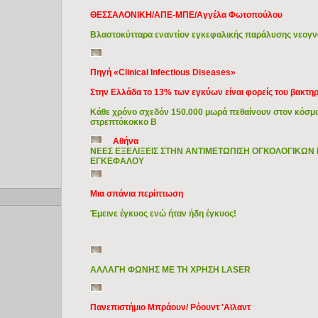
ΘΕΣΣΑΛΟΝΙΚΗ/ΑΠΕ-ΜΠΕ/Αγγέλα Φωτοπούλου
Βλαστοκύτταρα εναντίον εγκεφαλικής παράλυσης νεογν
Πηγή «Clinical Infectious Diseases»
Στην Ελλάδα το 13% των εγκύων είναι φορείς του βακτηρ
Κάθε χρόνο σχεδόν 150.000 μωρά πεθαίνουν στον κόσμ
στρεπτόκοκκο Β
Αθήνα
ΝΕΕΣ ΕΞΕΛΙΞΕΙΣ ΣΤΗΝ ΑΝΤΙΜΕΤΩΠΙΣΗ ΟΓΚΟΛΟΓΙΚΩΝ
ΕΓΚΕΦΑΛΟΥ
Μια σπάνια περίπτωση
Copyright © 2009 Ιατρικά Θέματα
Έμεινε έγκυος ενώ ήταν ήδη έγκυος!
ΑΛΛΑΓΗ ΦΩΝΗΣ ΜΕ ΤΗ ΧΡΗΣΗ LASER
Πανεπιστήμιο Μπράουν/ Ρόουντ 'Αϊλαντ