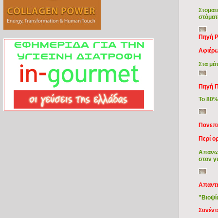
Στοματ
στόματ
Πηγή P
Αφιέρω
Στα μάτ
Πηγή 
Το 80%
Πανεπι
Περί ο
Απανωτ
στον γ
Aπαντή
"Βιοψία
Συνέντ