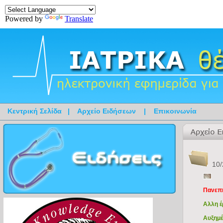
Powered by
Translate
Κεντρική Σελίδα
|
Αρχείο Ειδήσεων
|
Επικοινωνία
10/
Πανεπι
Αλλη έ
Αυξημέ