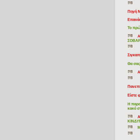
Πηγή N
Επανάσ
Το πρώ
Α
ΣΟΒΑΡ
Σιγκα
Θα σας
Α
Πανεπι
Eίστε 
Η παρα
κακό σ
Α
ΚΙΝΔΥ
Μ