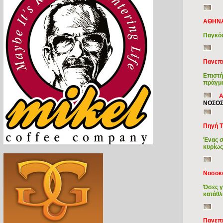
ΑΘΗΝΑ
Παγκόσ
Πανεπι
Επιστή
πράγμα
Α
ΝΟΣΟΣ
Πηγή T
Ένας σ
κυρίως
Νοσοκ
Όσες γ
κατάθλ
Πανεπι