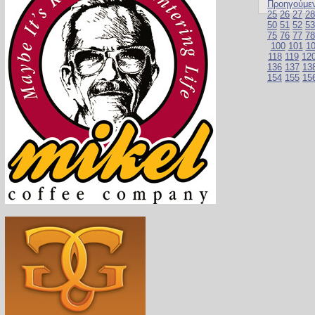
Προηγούμε
25
26
27
28
50
51
52
53
75
76
77
78
100
101
1
118
119
12
136
137
13
154
155
15