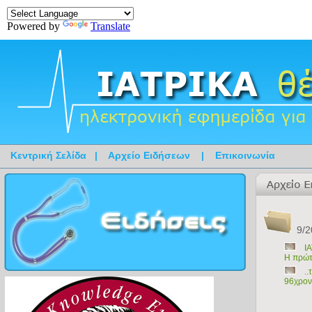
Powered by
Translate
Κεντρική Σελίδα
|
Αρχείο Ειδήσεων
|
Επικοινωνία
9/2
Ι
Η πρώτ
.
96χρον