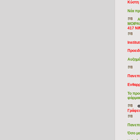
Kύστη
Νέα πρ
Α
ΜΟΙΡΑ
417 ΝΙ
Institu
Προειδ
Aυξημέ
Πανεπι
Ενθαρρ
Το προ
φάρμα
Φ
Γράφει
Πανεπι
Όσο με