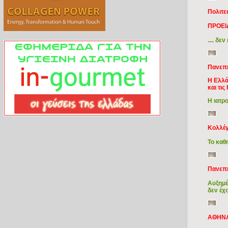
Πολιτε
ΠΡΟΕΙΔ
.... δ
Πανεπι
Η Ελλά
και τις
Η ιατρ
Κολλέγ
Το καθ
Πανεπι
Αυξημέ
δεν έχ
ΑΘΗΝΑ