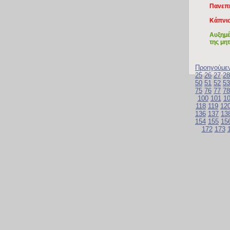
Πανεπι
Κάπνι
Αυξημέ
της μη
Προηγούμε
25
26
27
28
50
51
52
53
75
76
77
78
100
101
1
118
119
12
136
137
13
154
155
15
172
173