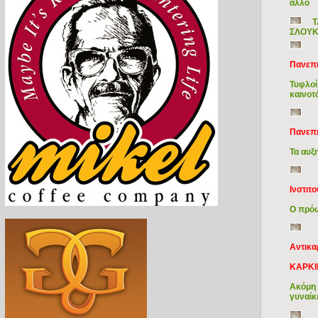
άλλο
Τ
ΣΛΟΥ
Πανεπι
Τυφλοί
καινοτ
Πανεπι
Τα αυξ
Ινστιτ
Ο πρόω
Αντικα
ΚΑΡΚΙ
Ακόμη 
γυναίκ