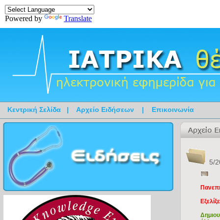
Powered by
Translate
Κεντρική Σελίδα
|
Αρχείο Ειδήσεων
|
Επικοινωνία
5/2
Πανεπι
Eξελίξ
Δημιου