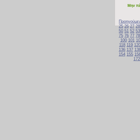
Μην πέ
Προηγούμε
25
26
27
28
50
51
52
53
75
76
77
78
100
101
1
118
119
12
136
137
13
154
155
15
172