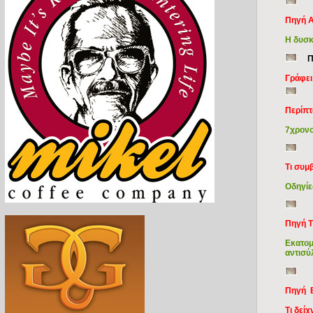
Πηγή Α
Η δυσκ
Π
Γράφει
Περίπ
7χρονο
Τι συμ
Οδηγίε
Πηγή T
Εκατομ
αντισ
Πηγή B
Τι δεί