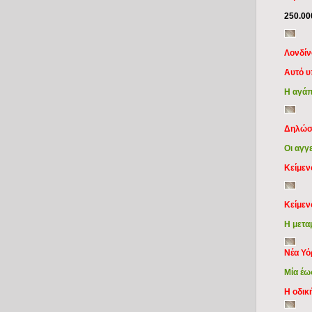
250.0
Λονδίν
Αυτό υ
Η αγάπ
Δηλώσε
Οι αγγ
Κείμε
Κείμε
Η μετα
Νέα Υό
Μία έω
Η οδικ