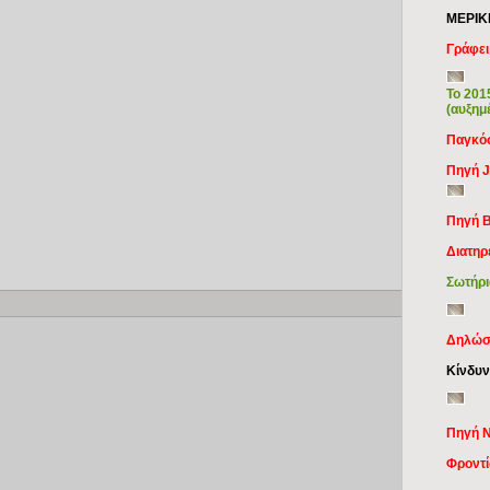
ΜΕΡΙΚ
Γράφει
Το 201
(αυξημ
Παγκόσ
Πηγή 
Πηγή 
Διατηρ
Σωτήρι
Copy
Δηλώσε
Κίνδυν
Πηγή N
Φροντί