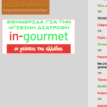
Τένις,
ΤΕΛΟΣ
Γράφει
Πηγή: 
Τα πολ
Παγκόσ
Μια 24
χρησιμ
΄Ελεος
98.000
Κείμε
Δηλώσε