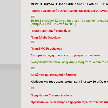
ΜΕΡΙΚΗ ΠΑΡΑΛΥΣΗ ΠΑΛΑΜΗΣ ΚΑΙ ΔΑΚΤΥΛΩΝ ΠΡΟΚΑΛ
Γράφει ο Χειρουργός Ορθοπεδικός, Δρ. Ιωάννης Α. Ιγνατ
Το 2015 υπήρξαν 8,7 εκατ. θάνατοι από καρκίνο παγκοσμί
(αυξημένα κατά 33% από το 2005)
Παγκόσμια πληγή ο καρκίνος
Πηγή JAMA Oncology
Πηγή BMC Psychology
Διατηρεί πιο υγιή το νου και απομακρύνει την άνοια
Σωτήρια για την υγεία μας η συμμετοχή σε συλλογικές κα
Copyright © 2009 Ιατρικά Θέματα
Δηλώσεις του καθηγητή Λάσκαρη
Κίνδυνος για τους νέους, ακόμη και κάτω των 30 ετών ο 
Πηγή Nature Communications
Φροντίστε αν έχετε νεύρα να ηρεμείτε πριν πέσετε για ύ