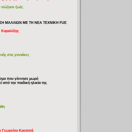
ήν σώζουν ζωές
ΣΗ ΜΑΛΛΙΩΝ ΜΕ ΤΗ ΝΕΑ ΤΕΧΝΙΚΗ FUE
ς Καραλέξης
οής στις γυναίκες
όσμο που γέννησε μωρό
 από την παιδική ηλικία της
άθη
 κ Γεωργίου Κρεατσά