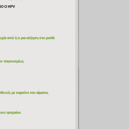
ΝΟ Ο HPV
ία από ό,τι μια αύξηση στο μισθό
των παγκοσμίως
ενείς με καρκίνο του αίματος
υνο τροχαίου