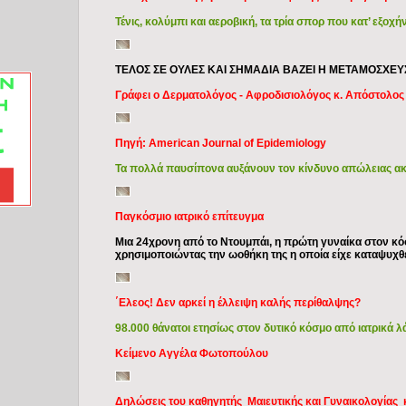
Τένις, κολύμπι και αεροβική, τα τρία σπορ που κατ’ εξοχ
ΤΕΛΟΣ ΣΕ ΟΥΛΕΣ ΚΑΙ ΣΗΜΑΔΙΑ ΒΑΖΕΙ Η ΜΕΤΑΜΟΣΧΕΥ
Γράφει ο Δερματολόγος - Αφροδισιολόγος κ. Απόστολο
Πηγή: American Journal of Epidemiology
Τα πολλά παυσίπονα αυξάνουν τον κίνδυνο απώλειας ακ
Παγκόσμιο ιατρικό επίτευγμα
Μια 24χρονη από το Ντουμπάι, η πρώτη γυναίκα στον κ
χρησιμοποιώντας την ωοθήκη της η οποία είχε καταψυχθεί
΄Ελεος! Δεν αρκεί η έλλειψη καλής περίθαλψης?
98.000 θάνατοι ετησίως στον δυτικό κόσμο από ιατρικά λ
Κείμενο Αγγέλα Φωτοπούλου
Δηλώσεις του καθηγητής Μαιευτικής και Γυναικολογίας