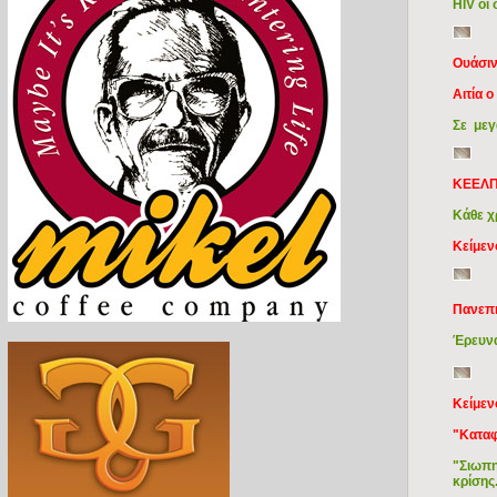
ΗΙV οι
Ουάσι
Αιτία 
Σε μεγ
ΚΕΕΛ
Κάθε χ
Κείμεν
Πανεπι
Έρευνα
Κείμεν
"Καταφ
"Σιωπη
κρίσης..