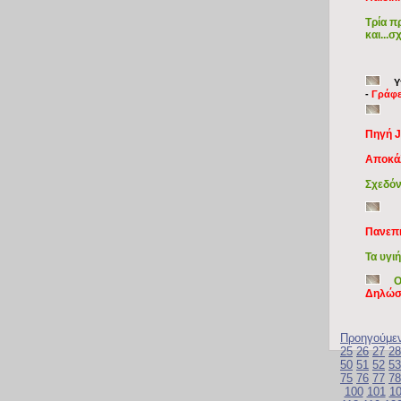
Τρία π
και...σ
Υ
-
Γράφε
Πηγή J
Aποκάλ
Σχεδόν
Πανεπι
Τα υγι
Ο
Δηλώσε
Προηγούμε
25
26
27
28
50
51
52
53
75
76
77
78
100
101
1