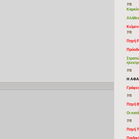
Καρκίν
Αλήθει
Κείμε
Πηγή F
Πρόοδ
Στρατι
ηλεκτρ
Η ΑΦΑ
Copy
Γράφει
Πηγή 
Οι κατ
Πηγή T
Παιδικ