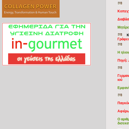
Κοπεγ
Διαβάσ
Μητέρε
Κ
Γράφει
Η ηλιο
Πηγή: 
Γερμαν
ιού
Εμφανί
Παγκόσ
Αφιέρω
Ο αριθ
δισεκα