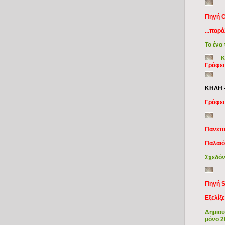
Πηγή C
...παρ
Το ένα
Κ
Γράφει
ΚΗΛΗ 
Γράφει
Πανεπι
Παλαιό
Σχεδόν
Πηγή S
Εξελίξ
Δημιου
μόνο 2