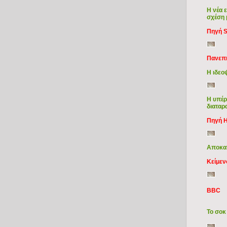
Η νέα 
σχέση 
Πηγή S
Πανεπι
Η ιδεο
Η υπέρ
διαταρ
Πηγή H
Αποκατ
Κείμεν
BBC
Το σοκ