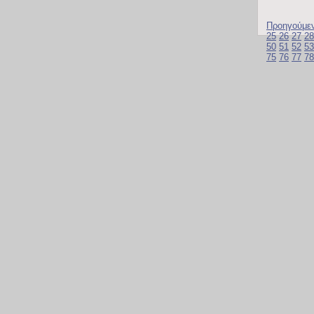
Προηγούμε
25
26
27
28
50
51
52
53
75
76
77
78