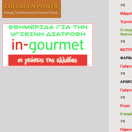
Μάρμπ
Τεχνολ
Ο υπερ
διαγνώ
ΙΝΣΤΙ
ΦΑΡΜΑ
Γράφει
ΑΡΘΡΟ
Γράφει
Ρώμη
Η Ικαρ
Πάρκι