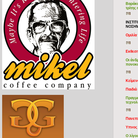
Βαράκι
τρίτης 
ΙΝΣΤΙ
ΝΟΣΗΜ
Ομιλία
Εκθεση
Οι άνδ
πονοκ
Κείμε
Παιδιά 
Πραγμα
τεχνολ
Πανεπ
Υπνος 
Ο λίγο