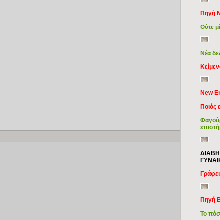
Πηγή N
Ούτε μ
Νέα δε
Κείμεν
New En
Ποιός 
Φαγούρ
επιστή
Copy
ΔΙΑΒΗ
ΓΥΝΑΙ
Γράφει
Πηγή B
Το πόσ