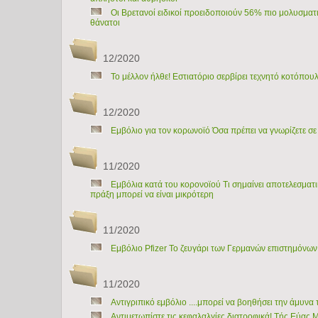
Οι Βρετανοί ειδικοί προειδοποιούν 56% πιο μολυσματι
θάνατοι
12/2020
Το μέλλον ήλθε! Εστιατόριο σερβίρει τεχνητό κοτόπου
12/2020
Εμβόλιο για τον κορωνοϊό Όσα πρέπει να γνωρίζετε σε
11/2020
Εμβόλια κατά του κορονοϊού Τι σημαίνει αποτελεσματικ
πράξη μπορεί να είναι μικρότερη
11/2020
Εμβόλιο Pfizer To ζευγάρι των Γερμανών επιστημόνων
11/2020
Αντιγριπικό εμβόλιο ....μπορεί να βοηθήσει την άμυν
Aντιμετωπίστε τις κεφαλαλγίες διατροφικά! Τής Εύας