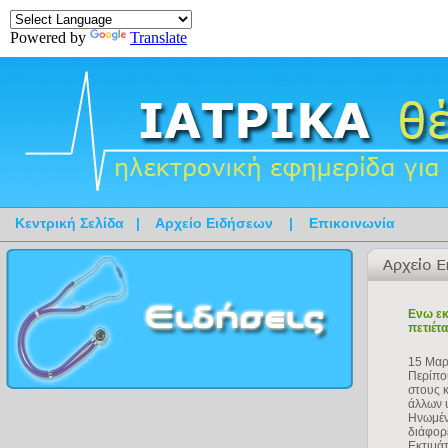
Powered by
Translate
Κεντρική Σελίδα
|
Αρχείο Ειδήσεων
|
Επικοινωνία
Ενω εκ
πετιέτ
15 Μαρ
Περίπο
στους 
άλλων 
Ηνωμέν
διάφορ
Εκτιμάτ