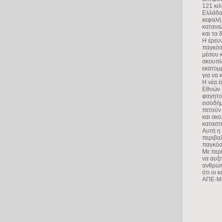
121 κιλ
Ελλάδα,
κεφαλή,
καταναλ
και τα 
Η έρευν
παγκόσμ
μέσου 
σκουπί
εκατομ
για να 
Η νέα 
Εθνών 
φαγητο
εισοδή
πετούν
και ακο
καταστή
Αυτή η 
περιβα
παγκόσ
Με περ
να αυξη
ανθρώπο
ότι οι 
ΑΠΕ-Μ