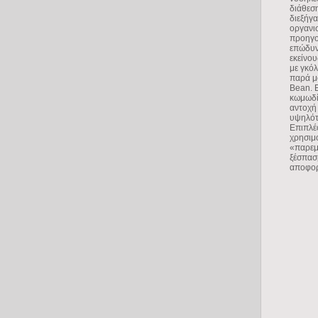
διάθεσ
διεξήγα
οργανι
προηγο
επώδυν
εκείνο
με γκόλ
παρά μ
Bean. 
κωμωδί
αντοχή
υψηλότ
Επιπλέο
χρησιμ
«παρεμβ
ξέσπασμ
αποφορ