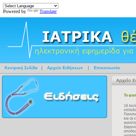
Powered by
Translate
Κεντρική Σελίδα
|
Αρχείο Ειδήσεων
|
Επικοινωνία
Το φυσ
16 Ιου
επίπεδ
Πανεπι
και σε 
ικανότ
ξέφρεν
αποδει
νοσηλευ