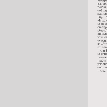
νεότερ
χειρου
παιδιά
ασθενή
ενδομη
Στην υ
«Μετά 
με τις
συντηρ
κλασικ
ασθενή
γονιμο
αγωγή, 
κοιλότ
και όλε
της, η
με μετ
που ακο
πρώτη 
χειρου
ασθενού
της κα