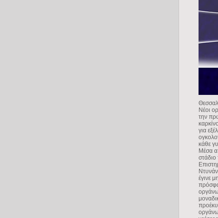
Θεσσαλ
Νέοι ορ
την πρ
καρκίν
για εξέ
ογκολο
κάθε γ
Μέσα α
στάδιο
Επιστη
Ντυνάν
έγινε 
πρόσφα
οργάνω
μοναδι
προέκυ
οργάνω