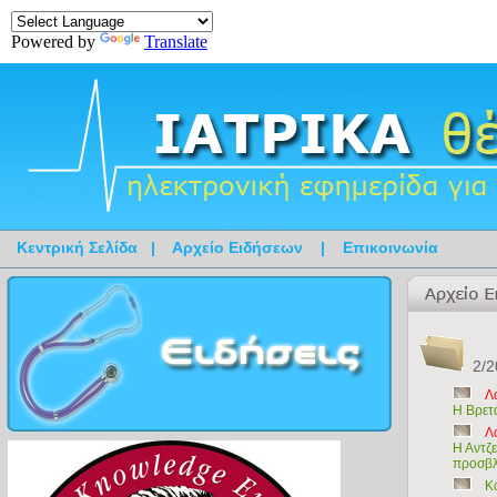
Powered by
Translate
Κεντρική Σελίδα
|
Αρχείο Ειδήσεων
|
Επικοινωνία
2/2
Λ
H Βρετα
Λ
Η Αντζ
προσβλ
Κ