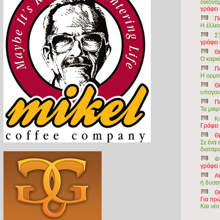
οικονομ
γράφει
Π
Η έλλει
Σ
γράφει
Θ
Ο καρκί
Π
Η ορμον
Θ
υπογον
Π
Τα μικρ
Κ
Γράφει
Θ
Σε ένα
διαταρ
Φ
γράφει
Α
ή δυσα
Θ
Για πρ
Και νέο