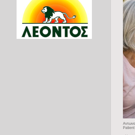
Αντωνο
Patien