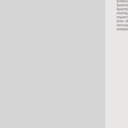
αναγνω
δραστη
δραστη
επιστήμ
σημαντ
είναι «
λειτουρ
αναγκα