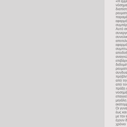
«Η εμμ
νόσημα,
διαπίστ
ρευματ
παραμέ
εφαρμό
συμπέρ
Αυτό σ
συνεργ
συνολι
αποτελ
εφαρμό
συμπτω
αποδοθ
αναγνώ
επιβάρυ
δεδομέν
ρευματ
συνδυα
πρόβλημ
από την
από το
πράξη α
νοσημάτ
επαγγε
μεγάλη
εκατομ
Οι γυν
έως και
με την 
έχουν 
χρόνιο