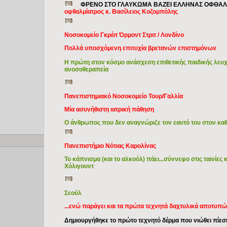
ΦΡΕΝΟ ΣΤΟ ΓΛΑΥΚΩΜΑ ΒΑΖΕΙ ΕΛΛΗΝΑΣ ΟΦΘΑΛ
οφθαλμίατρος κ. Βασίλειος Κοζομπόλης
Nοσοκομείο Γκρέιτ Όρμοντ Στριτ / Λονδίνο
Πολλά υποσχόμενη επιτυχία βρετανών επιστημόνων
Η πρώτη στον κόσμο ανάσχεση επιθετικής παιδικής λευχα
ανοσοθεραπεία
Πανεπιστημιακό Νοσοκομείο Τουρ/Γαλλία
Μία ασυνήθιστη ιατρική πάθηση
Ο άνθρωπος που δεν αναγνώριζε τον εαυτό του στον καθρ
Copyright © 2009 Ιατρικά Θέματα
Πανεπιστήμιο Νότιας Καρολίνας
Το κάπνισμα (και το αλκοόλ) πάει...σύννεφο στις ταινίες 
Χόλιγουντ
Σεούλ
...ενώ παράγει και τα πρώτα τεχνητά δαχτυλικά αποτυπ
Δημιουργήθηκε το πρώτο τεχνητό δέρμα που νιώθει πίεση