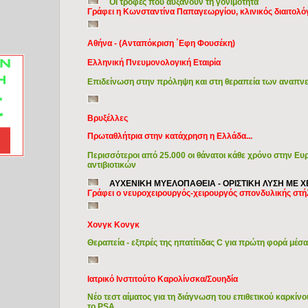
Οι τροφές που αυξάνουν τη γονιμότητα
Γράφει η Κωνσταντίνα Παπαγεωργίου, κλινικός διαιτολ
Αθήνα - (Ανταπόκριση ΄Εφη Φουσέκη)
Ελληνική Πνευμονολογική Εταιρία
Επιδείνωση στην πρόληψη και στη θεραπεία των αναπ
Βρυξέλλες
Πρωταθλήτρια στην κατάχρηση η Ελλάδα...
Περισσότεροι από 25.000 οι θάνατοι κάθε χρόνο στην 
αντιβιοτικών
ΑΥΧΕΝΙΚΗ ΜΥΕΛΟΠΑΘΕΙΑ - ΟΡΙΣΤΙΚΗ ΛΥΣΗ ΜΕ 
Γράφει ο νευροχειρουργός-χειρουργός σπονδυλικής στ
Χονγκ Κονγκ
Θεραπεία - εξπρές της ηπατίτιδας C για πρώτη φορά μέσ
Ιατρικό Ινστιτούτο Καρολίνσκα/Σουηδία
Νέο τεστ αίματος για τη διάγνωση του επιθετικού καρκίν
το PSA