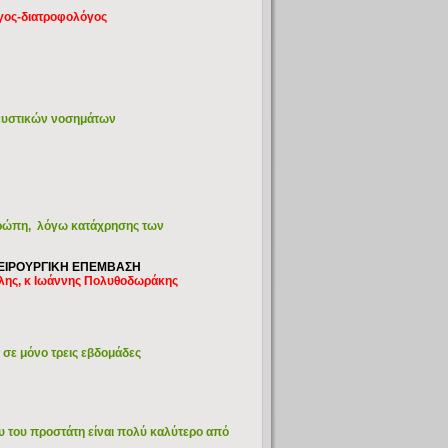
όγος-διατροφολόγος
νευστικών νοσημάτων
Ευρώπη, λόγω κατάχρησης των
ΧΕΙΡΟΥΡΓΙΚΗ ΕΠΕΜΒΑΣΗ
ήλης, κ Ιωάννης Πολυθοδωράκης
α σε μόνο τρεις εβδομάδες
ου του προστάτη είναι πολύ καλύτερο από