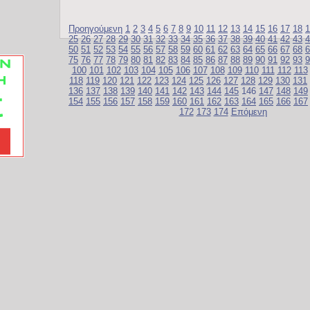
Προηγούμενη
1
2
3
4
5
6
7
8
9
10
11
12
13
14
15
16
17
18
1
25
26
27
28
29
30
31
32
33
34
35
36
37
38
39
40
41
42
43
4
50
51
52
53
54
55
56
57
58
59
60
61
62
63
64
65
66
67
68
6
75
76
77
78
79
80
81
82
83
84
85
86
87
88
89
90
91
92
93
9
100
101
102
103
104
105
106
107
108
109
110
111
112
113
118
119
120
121
122
123
124
125
126
127
128
129
130
131
136
137
138
139
140
141
142
143
144
145
146
147
148
149
154
155
156
157
158
159
160
161
162
163
164
165
166
167
172
173
174
Επόμενη