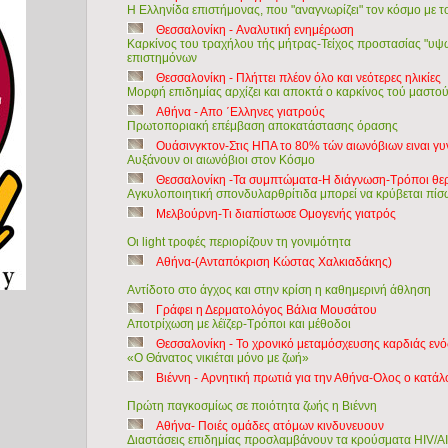
Η Ελληνίδα επιστήμονας, που "αναγνωρίζει" τον κόσμο με 
Θεσσαλονίκη - Αναλυτική ενημέρωση
Καρκίνος του τραχήλου τής μήτρας-Τείχος προστασίας "υ
επιστημόνων
Θεσσαλονίκη - Πλήττει πλέον όλο και νεότερες ηλικίες
Μορφή επιδημίας αρχίζει και αποκτά ο καρκίνος τού μαστο
Αθήνα - Απο ΄Ελληνες γιατρούς
Πρωτοποριακή επέμβαση αποκατάστασης όρασης
Ουάσινγκτον-Στις ΗΠΑ το 80% τών αιωνόβιων ειναι γυ
Αυξάνουν οι αιωνόβιοι στον Κόσμο
Θεσσαλονίκη -Τα συμπτώματα-Η διάγνωση-Τρόποι θε
Αγκυλοποιητική σπονδυλαρθρίτιδα μπορεί να κρύβεται πίσ
Μελβούρνη-Τι διαπίστωσε Ομογενής γιατρός
Οι light τροφές περιορίζουν τη γονιμότητα
Αθήνα-(Ανταπόκριση Κώστας Χαλκιαδάκης)
Αντίδοτο στο άγχος και στην κρίση η καθημερινή άθληση
Γράφει η Δερματολόγος Βάλια Μουσάτου
Αποτρίχωση με λέϊζερ-Τρόποι και μέθοδοι
Θεσσαλονίκη - Το χρονικό μεταμόσχευσης καρδιάς εν
«Ο Θάνατος νικιέται μόνο με ζωή»
Βιέννη - Αρνητική πρωτιά για την Αθήνα-Ολος ο κατά
Πρώτη παγκοσμίως σε ποιότητα ζωής η Βιέννη
Αθήνα- Ποιές ομάδες ατόμων κινδυνευουν
Διαστάσεις επιδημίας προσλαμβάνουν τα κρούσματα HIV/A