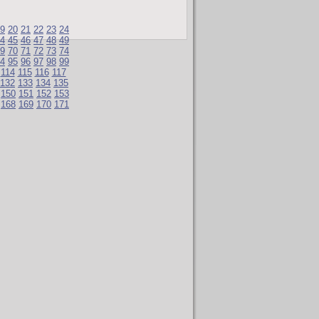
9
20
21
22
23
24
4
45
46
47
48
49
9
70
71
72
73
74
4
95
96
97
98
99
114
115
116
117
132
133
134
135
150
151
152
153
168
169
170
171