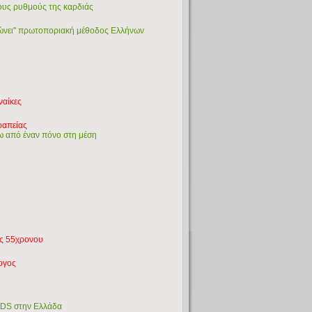
τους ρυθμούς της καρδιάς
ψώνει" πρωτοποριακή μέθοδος Ελλήνων
ύ
ναίκες
ραπείας
ω από έναν πόνο στη μέση
ός 55χρονου
λογος
IDS στην Ελλάδα