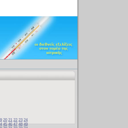
9
20
21
22
23
24
4
45
46
47
48
49