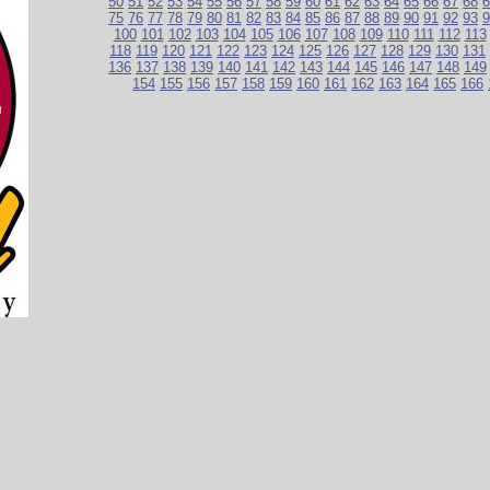
50
51
52
53
54
55
56
57
58
59
60
61
62
63
64
65
66
67
68
6
75
76
77
78
79
80
81
82
83
84
85
86
87
88
89
90
91
92
93
9
100
101
102
103
104
105
106
107
108
109
110
111
112
113
118
119
120
121
122
123
124
125
126
127
128
129
130
131
136
137
138
139
140
141
142
143
144
145
146
147
148
149
154
155
156
157
158
159
160
161
162
163
164
165
166