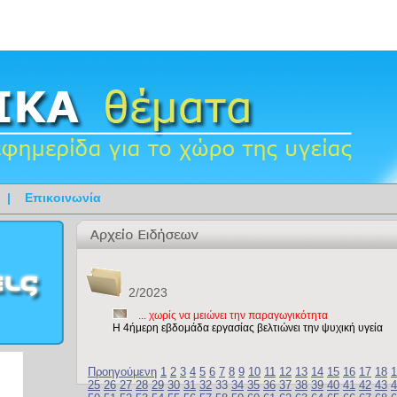
|
Επικοινωνία
2/2023
... χωρίς να μειώνει την παραγωγικότητα
Η 4ήμερη εβδομάδα εργασίας βελτιώνει την ψυχική υγεία
Προηγούμενη
1
2
3
4
5
6
7
8
9
10
11
12
13
14
15
16
17
18
1
25
26
27
28
29
30
31
32
33
34
35
36
37
38
39
40
41
42
43
4