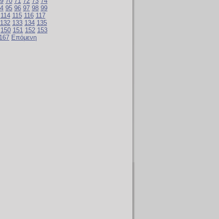
9
70
71
72
73
74
4
95
96
97
98
99
114
115
116
117
132
133
134
135
150
151
152
153
167
Επόμενη