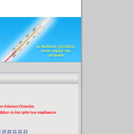
τον Κόκκινο Πλανήτη
άνει το ένα τρίτο των καρδιακών
8
19
20
21
22
23