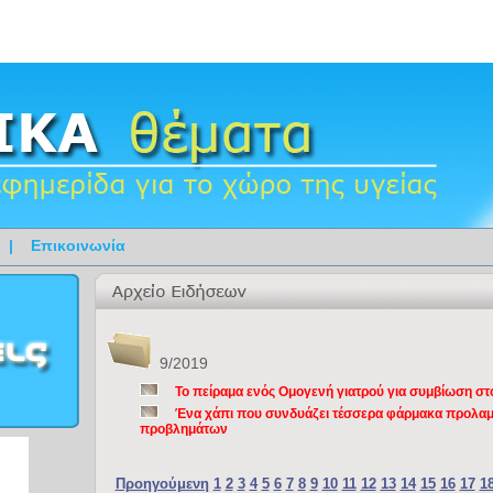
|
Επικοινωνία
9/2019
Το πείραμα ενός Ομογενή γιατρού για συμβίωση σ
Ένα χάπι που συνδυάζει τέσσερα φάρμακα προλαμβ
προβλημάτων
Προηγούμενη
1
2
3
4
5
6
7
8
9
10
11
12
13
14
15
16
17
1