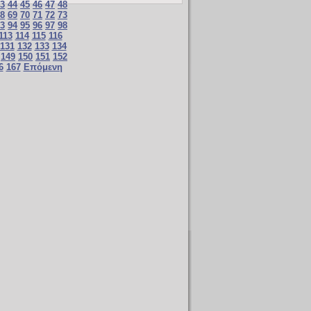
3
44
45
46
47
48
8
69
70
71
72
73
3
94
95
96
97
98
113
114
115
116
131
132
133
134
149
150
151
152
6
167
Επόμενη