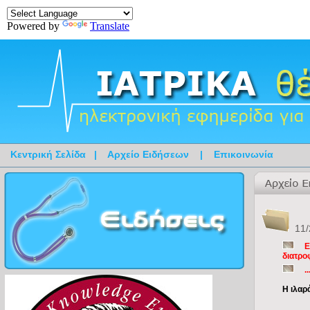
Powered by
Translate
Κεντρική Σελίδα
|
Αρχείο Ειδήσεων
|
Επικοινωνία
11/
Ε
διατρο
.
Η ιλαρ