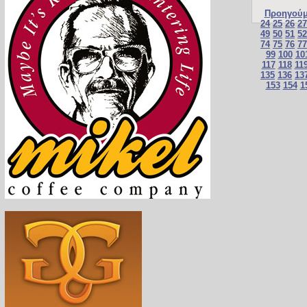
Προηγούμ
24
25
26
27
49
50
51
52
74
75
76
77
99
100
10
117
118
11
135
136
13
153
154
1