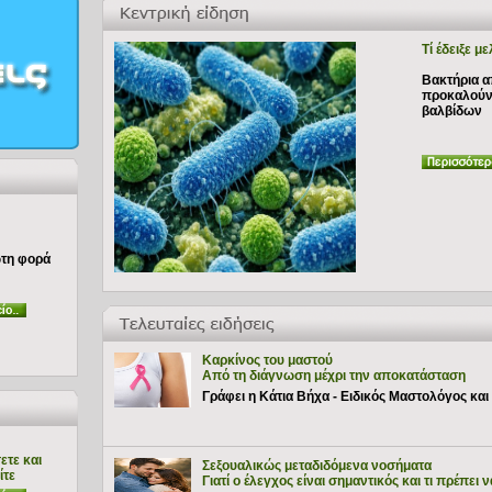
Τί έδειξε με
Βακτήρια α
προκαλούν
βαλβίδων
ώτη φορά
Καρκίνος του μαστού
Από τη διάγνωση μέχρι την αποκατάσταση
Γράφει η Κάτια Βήχα - Ειδικός Μαστολόγος και 
ετε και
Σεξουαλικώς μεταδιδόμενα νοσήματα
ίτε
Γιατί ο έλεγχος είναι σημαντικός και τι πρέπει 