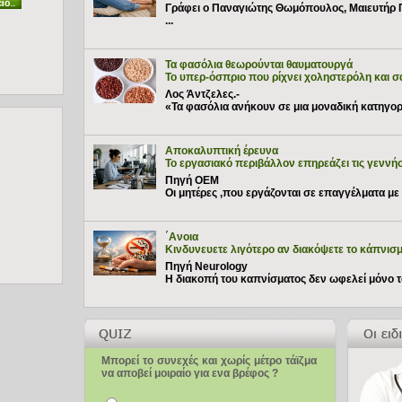
Γράφει ο Παναγιώτης Θωμόπουλος, Μαιευτήρ 
...
Τα φασόλια θεωρούνται θαυματουργά
Το υπερ-όσπριο που ρίχνει χοληστερόλη και 
Λος Άντζελες.-
«Τα φασόλια ανήκουν σε μια μοναδική κατηγορία
Αποκαλυπτική έρευνα
Το εργασιακό περιβάλλον επηρεάζει τις γεννήσ
Πηγή ΟΕΜ
Οι μητέρες ,που εργάζονται σε επαγγέλματα με 
΄Ανοια
Κινδυνευετε λιγότερο αν διακόψετε το κάπνισ
Πηγή Neurology
Η διακοπή του καπνίσματος δεν ωφελεί μόνο το
Μπορεί το συνεχές και χωρίς μέτρο τάϊζμα
να αποβεί μοιραίο για ενα βρέφος ?