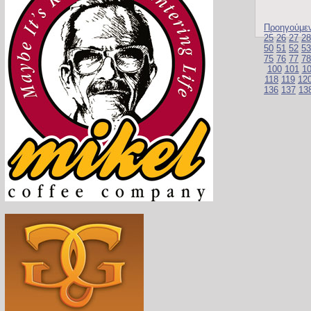
Προηγούμε
25
26
27
28
50
51
52
53
75
76
77
78
100
101
1
118
119
12
136
137
13