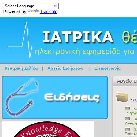
Powered by
Translate
Κεντρική Σελίδα
|
Αρχείο Ειδήσεων
|
Επικοινωνία
5/2
Α
Το εργα
΄
Κινδυνε
Π
Εκατον