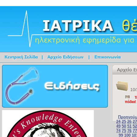
Κεντρική Σελίδα
|
Αρχείο Ειδήσεων
|
Επικοινωνία
10/
Τ
πόδια!
Προηγούμ
24
25
26
27
49
50
51
52
74
75
76
77
99
100
10