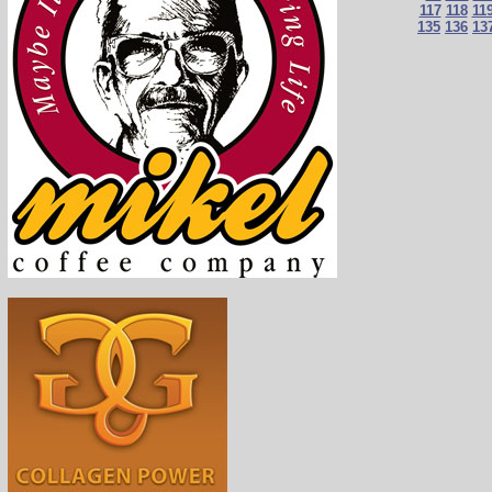
117
118
11
135
136
13