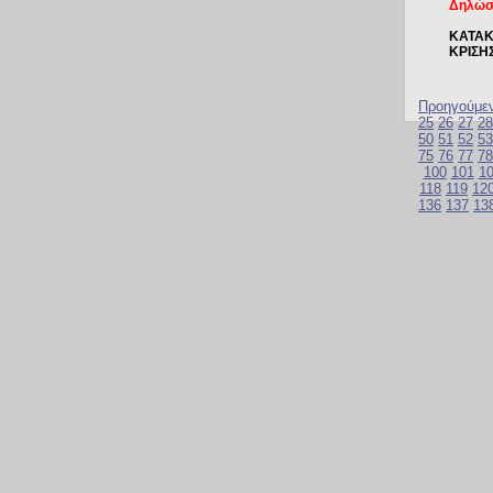
Δηλώσε
ΚΑΤΑΚ
ΚΡΙΣΗ
Προηγούμε
25
26
27
28
50
51
52
53
75
76
77
78
100
101
1
118
119
12
136
137
13