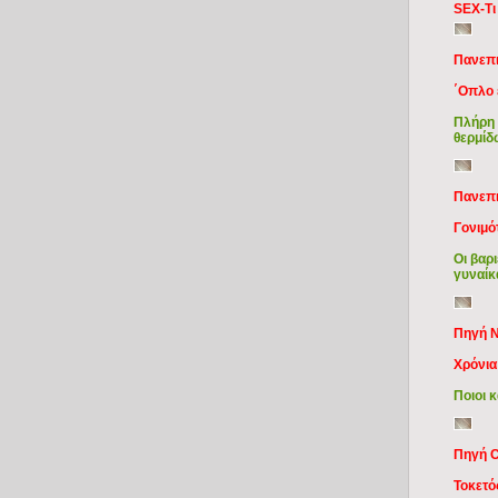
SEX-Τι
Πανεπι
΄Οπλο 
Πλήρη 
θερμίδ
Πανεπι
Γονιμό
Οι βαρ
γυναίκ
Πηγή N
Χρόνια
Ποιοι 
Πηγή C
Toκετό