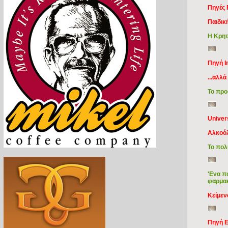
Πηγές 
Παιδικ
Η Κρητ
Πηγή I
...αλλ
Το προ
Univers
Αλκοόλ
Το πολ
'Ενα π
φαρμακ
Κείμε
Πηγή E