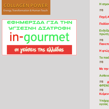
Η ατμο
Πηγή A
Ποδόσφ
Ενδείξ
πρώτη
Πανεπι
Η φτώχ
Tα παι
Με την
Ασθενε
Δ
ΦΡΕΝΟ
Κείμεν
Υπάρχε
υγείας