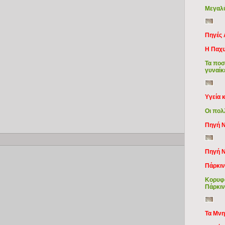
Μεγαλύ
Πηγές 
Η Παχυ
Τα ποσο
γυναίκ
Yγεία 
Οι πολ
Πηγή N
Copy
Πηγή N
Πάρκι
Koρυφα
Πάρκι
Τα Mνη