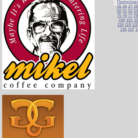
Προηγούμε
25
26
27
28
50
51
52
53
75
76
77
78
100
101
1
118
119
12
136
137
1