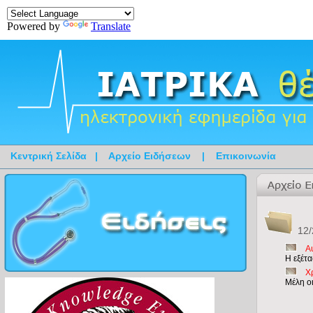
Powered by
Translate
Κεντρική Σελίδα
|
Αρχείο Ειδήσεων
|
Επικοινωνία
12/
Α
Η εξέτα
X
Μέλη ο