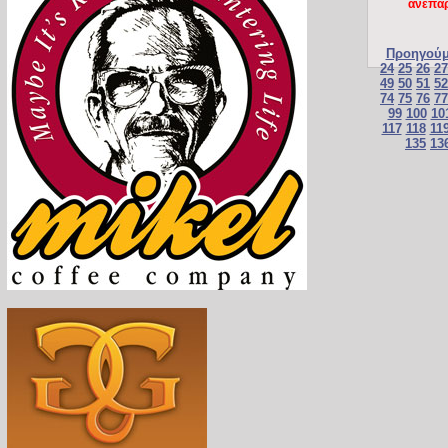
ανεπάρ
Προηγούμ
24
25
26
27
49
50
51
52
74
75
76
77
99
100
10
117
118
11
135
13