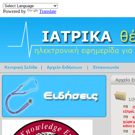
Powered by
Translate
Κεντρική Σελίδα
|
Αρχείο Ειδήσεων
|
Επικοινωνία
1/2
O
εξπρές
Κ
χώρα μ
κάνει 
Τ