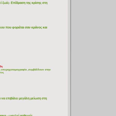
εί ζωές- Eπίδραση της κρίσης στη
υ που φοριέται σαν κράνος και
δη
ακή υπερηχοτομογραφία ,συμβάλλουν στην
σεις
να επιβάλει μεγάλη μείωση στη
μακα - ωφελεί ασθενείς