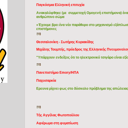
Παγκόσμια Eλληνική επιτυχία
Ανακαλύφθηκε (με συμμετοχή Ομογενή επιστήμονα) ένα
ανθρώπινο σώμα
«Έχουμε βρει ένα νέο παράθυρο στο μηχανισμό εξάπλωσ
επιστήμονες
Θεσσαλονίκη - Σωτήρης Κυριακίδης
Mιχάλης Τουμπής, πρόεδρος της Ελληνικής Πνευμονολογ
"Υπάρχουν ενδείξεις ότι το ηλεκτρονικό τσιγάρο είναι εξ
Πανεπιστήμιο Emory/ΗΠΑ
Παχυσαρκία
Ερευνα ρίχνει φως στο δύσκολο πρόβλημα της απώλεια
Τής Αγγέλας Φωτοπούλου
Αφιέρωμα στη φυματίωση