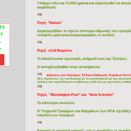
Υπάρχει εδώ και 70.000 χρόνια και εξακολουθεί να απειλ
φυματίωση
Πηγή "Nature"
Δημιουργήθηκε το πρώτο σύστημα σάρωσης του εγκεφάλο
επιτρέπει μαγνητοεγκεφαλογραφίες εν κινήσει
Πηγή «Cell Reports»
Το διαπίστωσαν ερευνητές, ανάμεσά τους και ΄Ελληνες
H ασπιρίνη βοηθάει στην αντιγήρανση
Δηλώσεις τού διάσημου ΄Ελληνα Καθηγητή, Κυριάκου Κτενί
Νέες θεραπείες, σε συνδυασμό με τη νανοϊατρική και την αγγει
αύξηση του προσδόκιμου επιβίωσης ασθενών με αγγειακές παθή
Πηγές "Washington Post" και "New Scientist"
Το κάπνισμα σκοτώνει
Η Υπηρεσία Τροφίμων και Φαρμάκων των ΗΠΑ σχεδιάζει 
νικοτίνη των τσιγάρων
Άσκηση με συνταγή γιατρού - οπως συμβαίνει με τα φάρ