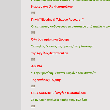
Κείμενο Αγγέλα Φωτοπούλου
Πηγή "Nicotine & Tobacco Research"
Οι καπνιστές κινδυνεύουν περισσότερο από απώλεια α
Όλα όσα πρέπει να ξέρουμε
Σιωπηλός "φονιάς της όρασης" το γλαύκωμα
Τής Αγγέλας Φωτοπούλου
ΑΘΗΝΑ
"Η εγκυμοσύνη μετά τον Καρκίνο τού Μαστού"
Της Νατάσας Παζαϊτη*
ΘΕΣΣΑΛΟΝΙΚΗ - ΄Αγγέλα Φωτοπούλου
Σε άνοδο η απώλεια ακοής στην Ελλάδα