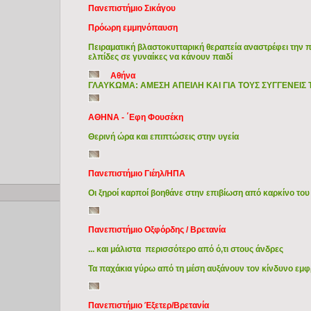
Πανεπιστήμιο Σικάγου
Πρόωρη εμμηνόπαυση
Πειραματική βλαστοκυτταρική θεραπεία αναστρέφει την 
ελπίδες σε γυναίκες να κάνουν παιδί
Αθήνα
ΓΛΑΥΚΩΜΑ: ΑΜΕΣΗ ΑΠΕΙΛΗ ΚΑΙ ΓΙΑ ΤΟΥΣ ΣΥΓΓΕΝΕΙ
ΑΘΗΝΑ - ΄Εφη Φουσέκη
Θερινή ώρα και επιπτώσεις στην υγεία
Πανεπιστήμιο Γιέηλ/ΗΠΑ
Copyright © 2009 Ιατρικά Θέματα
Οι ξηροί καρποί βοηθάνε στην επιβίωση από καρκίνο του
Πανεπιστήμιο Οξφόρδης / Βρετανία
... και μάλιστα περισσότερο από ό,τι στους άνδρες
Τα παχάκια γύρω από τη μέση αυξάνουν τον κίνδυνο εμφ
Πανεπιστήμιο Έξετερ/Βρετανία