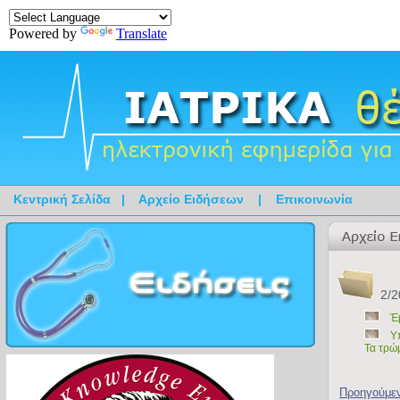
Powered by
Translate
Κεντρική Σελίδα
|
Αρχείο Ειδήσεων
|
Επικοινωνία
2/2
Έ
Υ
Τα τρώ
Προηγούμε