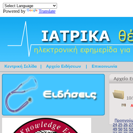
Powered by
Translate
Κεντρική Σελίδα
|
Αρχείο Ειδήσεων
|
Επικοινωνία
10/
Α
Προηγούμ
24
25
26
27
49
50
51
52