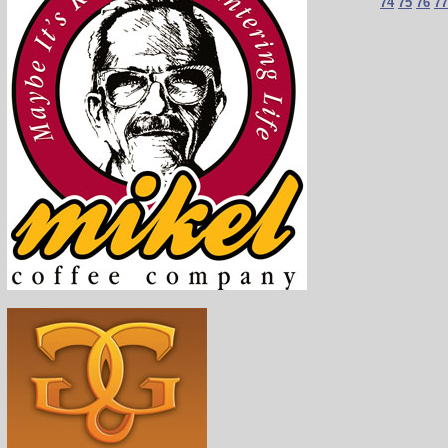
74
75
76
77