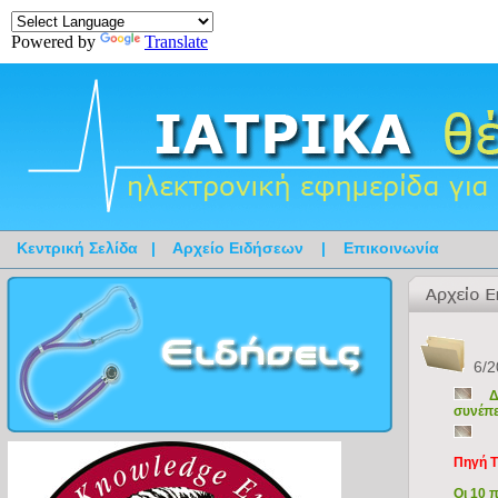
Powered by
Translate
Κεντρική Σελίδα
|
Αρχείο Ειδήσεων
|
Επικοινωνία
6/2
Δ
συνέπει
Πηγή T
Οι 10 π