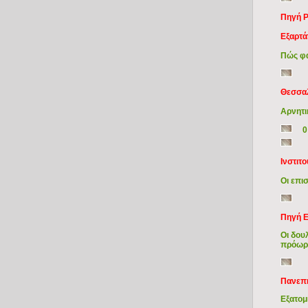
Πηγή 
Εξαρτά
Πώς φα
Θεσσα
Αρνητι
0
Ινστιτ
Οι επι
Πηγή E
Οι δου
πρόωρ
Πανεπι
Εξατομ