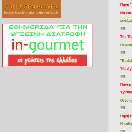
Πηγή "
Να κάτι
Mειώνε
Τής ΄Ε
Περισσ
"Barbie
Τής Α
Πανεπι
Έρευν
Οι θρη
Πηγή H
H καθη