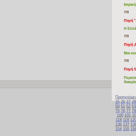
Ιατρικ
Πηγή 
Η Ελλά
Πηγή J
Μια ου
Πηγή S
Περισσ
διακρίσ
Copy
Προηγούμε
25
26
27
28
50
51
52
53
75
76
77
78
100
101
1
118
119
12
136
137
13
154
155
15