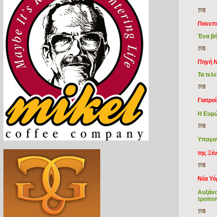
Πανεπι
Ένα βή
Πηγή N
Τα τελ
Γιατρο
Η Ευρώ
Υπογον
της Ξέ
Nέα Υό
Αυξάνο
τροποπ