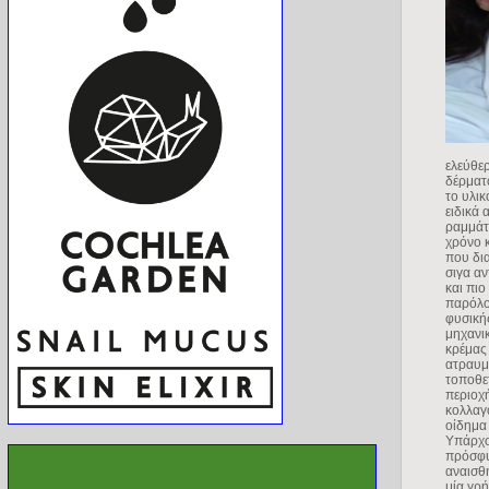
ελεύθε
δέρματ
το υλικ
ειδικά
ραμμάτ
χρόνο 
που δια
σιγα α
και πι
παρόλο
φυσική
μηχανι
κρέμας 
ατραυμ
τοποθε
περιοχ
κολλαγ
οίδημα 
Υπάρχου
πρόσφυσ
αναισθη
μία γρή