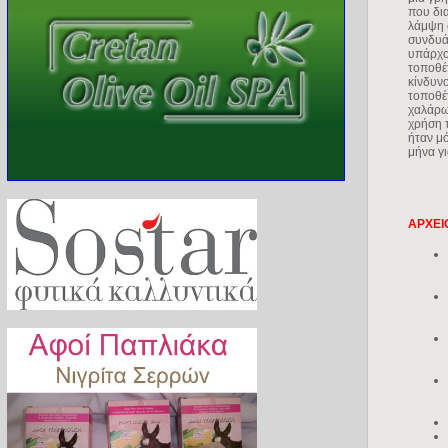
που δια
λάμψη σ
συνδυάζ
υπάρχο
τοποθέτ
κίνδυν
τοποθέτ
χαλάρω
χρήση 
ήταν μ
μήνα γ
AΡΧΕΙ