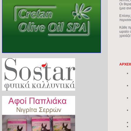
λεπτες 
Οι θερα
(μια αν
Επίσης
περισσό
Κάθε π
ωραίο σ
χρειάζε
AΡΧΕΙ