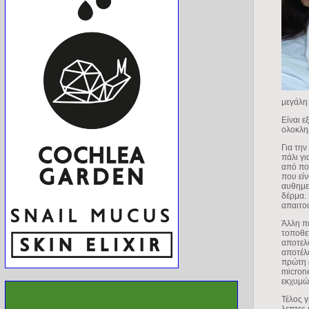
μεγάλη 
Είναι ε
ολοκλη
Για την
πάλι γι
από πο
που είν
αυθημε
δέρμα. 
απαιτο
Άλλη π
τοποθε
αποτελ
αποτέλ
πρώτη φ
micron
εκχυμώσ
Τέλος γ