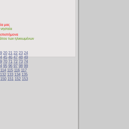
εία μας
 νηστεία
α επιστήμονα
άτου των ηλικιωμένων
9
20
21
22
23
24
4
45
46
47
48
49
9
70
71
72
73
74
4
95
96
97
98
99
114
115
116
117
132
133
134
135
150
151
152
153