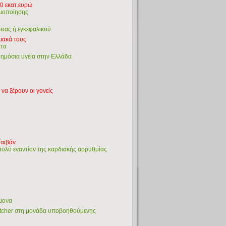
0 εκατ.ευρώ
ιμοποίησης
ειας ή εγκεφαλικού
μακά τους
ατα
 δημόσια υγεία στην Ελλάδα
να ξέρουν οι γονείς
Ταϊβάν
πολύ εναντίον της καρδιακής αρρυθμίας
ήμονα
tcher στη μονάδα υποβοηθούμενης