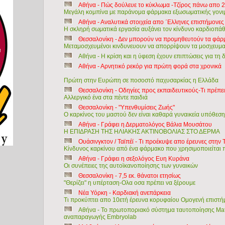
Αθήνα - Πώς δούλευε το κύκλωμα -Τζίρος πάνω απο 2
Μεγάλη κομπίνα με παράνομα φάρμακα εξωσωματικής γον
Αθήνα - Αναλυτικά στοιχεία απο ΄Ελληνες επιστήμονες
Η σκληρή σωματικά εργασία αυξάνει τον κίνδυνο καρδιοπάθ
Θεσσαλονίκη - Δεν μπορούν να προμηθευτούν τα φάρ
Μεταμοσχευμένοι κινδυνευουν να απορρίψουν τα μοσχευμ
Αθήνα - Η κρίση και η ύφεση έχουν επιπτώσεις για τη
Αθήνα - Αρνητικό ρεκόρ για πρώτη φορά στα χρονικά
Πρώτη στην Ευρώπη σε ποσοστό παχυσαρκίας η Ελλάδα
Θεσσαλονίκη - Οδηγίες προς εκπαιδευτικούς-Τι πρέπει 
Αλλεργικό ένα στα πέντε παιδιά
Θεσσαλονίκη - "Υπενθυμίσεις Ζωής"
Ο καρκίνος του μαστού δεν είναι καθαρά γυναικεία υπόθεση
Αθήνα - Γράφει η Δερματολόγος Βάλια Μουσάτου
Η ΕΠΙΔΡΑΣΗ ΤΗΣ ΗΛΙΑΚΗΣ ΑΚΤΙΝΟΒΟΛΙΑΣ ΣΤΟ ΔΕΡΜΑ
Ουάσινγκτον / Ταϊπέϊ - Τι προέκυψε απο έρευνες στην 
Κίνδυνος καρκίνου από ένα φάρμακο που χρησιμοποιείται 
Αθήνα - Γράφει η σεξολόγος Ευη Κυράνα
Οι συνέπειες της αυτοϊκανοποίησης των γυναικών
Θεσσαλονίκη - 7,5 εκ. θάνατοι ετησίως
"Θερίζει" η υπέρταση-Ολα οσα πρέπει να ξέρουμε
Νέα Υόρκη - Καρδιακή ανεπάρκεια
Τι προκύπτει απο 10ετή έρευνα κορυφαίου Ομογενή επιστ
Αθήνα - To πρωτοποριακό σύστημα ταυτοποίησης Ma
αναπαραγωγής Embryolab