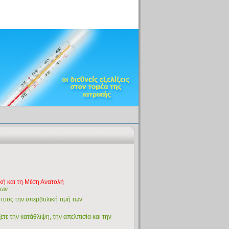
κή και τη Μέση Ανατολή
νων
 τους την υπερβολική τιμή των
τε την κατάθλιψη, την απελπισία και την