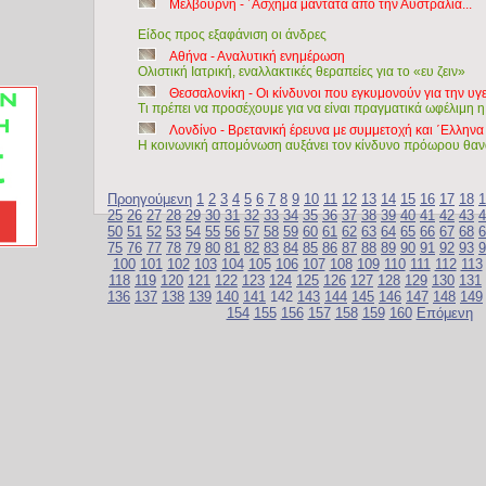
Μελβούρνη - ΄Ασχημα μαντάτα απο την Αυστραλία...
Είδος προς εξαφάνιση οι άνδρες
Αθήνα - Αναλυτική ενημέρωση
Ολιστική Ιατρική, εναλλακτικές θεραπείες για το «ευ ζειν»
Θεσσαλονίκη - Οι κίνδυνοι που εγκυμονούν για την υγ
Τι πρέπει να προσέχουμε για να είναι πραγματικά ωφέλιμη η
Λονδίνο - Βρετανική έρευνα με συμμετοχή και ΄Ελλην
Η κοινωνική απομόνωση αυξάνει τον κίνδυνο πρόωρου θαν
Προηγούμενη
1
2
3
4
5
6
7
8
9
10
11
12
13
14
15
16
17
18
1
25
26
27
28
29
30
31
32
33
34
35
36
37
38
39
40
41
42
43
4
50
51
52
53
54
55
56
57
58
59
60
61
62
63
64
65
66
67
68
6
75
76
77
78
79
80
81
82
83
84
85
86
87
88
89
90
91
92
93
9
100
101
102
103
104
105
106
107
108
109
110
111
112
113
118
119
120
121
122
123
124
125
126
127
128
129
130
131
136
137
138
139
140
141
142
143
144
145
146
147
148
149
154
155
156
157
158
159
160
Επόμενη