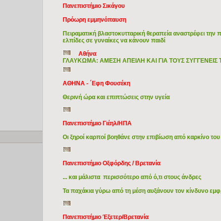
Πανεπιστήμιο Σικάγου
Πρόωρη εμμηνόπαυση
Πειραματική βλαστοκυτταρική θεραπεία αναστρέφει την 
ελπίδες σε γυναίκες να κάνουν παιδί
Αθήνα
ΓΛΑΥΚΩΜΑ: ΑΜΕΣΗ ΑΠΕΙΛΗ ΚΑΙ ΓΙΑ ΤΟΥΣ ΣΥΓΓΕΝΕΙ
ΑΘΗΝΑ - ΄Εφη Φουσέκη
Θερινή ώρα και επιπτώσεις στην υγεία
Πανεπιστήμιο Γιέηλ/ΗΠΑ
Copyright © 2009 Ιατρικά Θέματα
Οι ξηροί καρποί βοηθάνε στην επιβίωση από καρκίνο του
Πανεπιστήμιο Οξφόρδης / Βρετανία
... και μάλιστα περισσότερο από ό,τι στους άνδρες
Τα παχάκια γύρω από τη μέση αυξάνουν τον κίνδυνο εμφ
Πανεπιστήμιο Έξετερ/Βρετανία