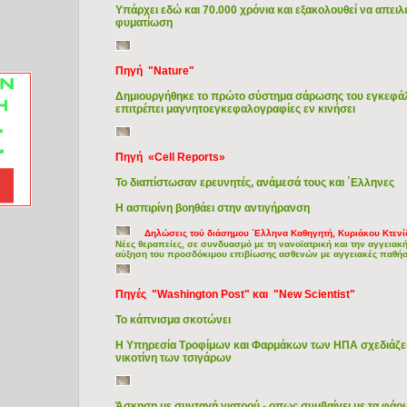
Υπάρχει εδώ και 70.000 χρόνια και εξακολουθεί να απειλ
φυματίωση
Πηγή "Nature"
Δημιουργήθηκε το πρώτο σύστημα σάρωσης του εγκεφάλο
επιτρέπει μαγνητοεγκεφαλογραφίες εν κινήσει
Πηγή «Cell Reports»
Το διαπίστωσαν ερευνητές, ανάμεσά τους και ΄Ελληνες
H ασπιρίνη βοηθάει στην αντιγήρανση
Δηλώσεις τού διάσημου ΄Ελληνα Καθηγητή, Κυριάκου Κτενί
Νέες θεραπείες, σε συνδυασμό με τη νανοϊατρική και την αγγει
αύξηση του προσδόκιμου επιβίωσης ασθενών με αγγειακές παθή
Πηγές "Washington Post" και "New Scientist"
Το κάπνισμα σκοτώνει
Η Υπηρεσία Τροφίμων και Φαρμάκων των ΗΠΑ σχεδιάζει 
νικοτίνη των τσιγάρων
Άσκηση με συνταγή γιατρού - οπως συμβαίνει με τα φάρ