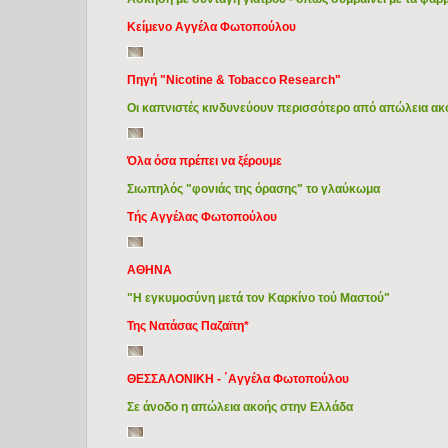
Κείμενο Αγγέλα Φωτοπούλου
Πηγή "Nicotine & Tobacco Research"
Οι καπνιστές κινδυνεύουν περισσότερο από απώλεια α
Όλα όσα πρέπει να ξέρουμε
Σιωπηλός "φονιάς της όρασης" το γλαύκωμα
Τής Αγγέλας Φωτοπούλου
ΑΘΗΝΑ
"Η εγκυμοσύνη μετά τον Καρκίνο τού Μαστού"
Της Νατάσας Παζαϊτη*
ΘΕΣΣΑΛΟΝΙΚΗ - ΄Αγγέλα Φωτοπούλου
Σε άνοδο η απώλεια ακοής στην Ελλάδα