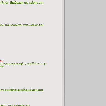
εί ζωές- Eπίδραση της κρίσης στη
υ που φοριέται σαν κράνος και
δη
ακή υπερηχοτομογραφία ,συμβάλλουν στην
σεις
να επιβάλει μεγάλη μείωση στη
μακα - ωφελεί ασθενείς