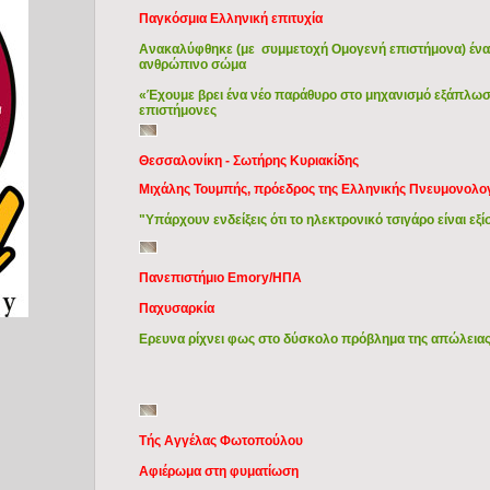
Παγκόσμια Eλληνική επιτυχία
Ανακαλύφθηκε (με συμμετοχή Ομογενή επιστήμονα) ένα
ανθρώπινο σώμα
«Έχουμε βρει ένα νέο παράθυρο στο μηχανισμό εξάπλωσ
επιστήμονες
Θεσσαλονίκη - Σωτήρης Κυριακίδης
Mιχάλης Τουμπής, πρόεδρος της Ελληνικής Πνευμονολογ
"Υπάρχουν ενδείξεις ότι το ηλεκτρονικό τσιγάρο είναι εξ
Πανεπιστήμιο Emory/ΗΠΑ
Παχυσαρκία
Ερευνα ρίχνει φως στο δύσκολο πρόβλημα της απώλεια
Τής Αγγέλας Φωτοπούλου
Αφιέρωμα στη φυματίωση