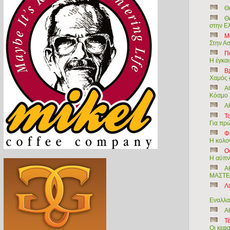
Θ
Θ
στην Ε
Μα
Στην Α
Π
Η έγκαι
Βρ
Χαμός 
Α
Κόσμο
Α
Τ
Για πρ
Φ
Η κολο
Ο
Η αϋπνί
Α
ΜΑΣΤ
Λ
Εναλλα
Α
Τ
Οι κεφ