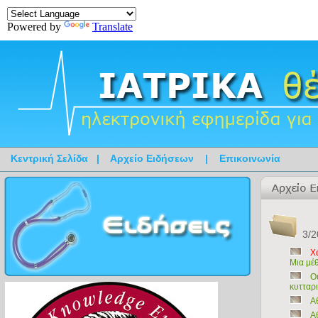
Powered by
Translate
Κεντρική Σελίδα
|
Αρχείο Ειδήσεων
|
Επικοινωνία
3/2
Χ
Μια μέ
Ο
κυτταρ
Α
Α