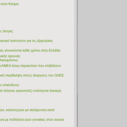
ες στον Κόσμο
υς άντρες
ητικό Ινστιτούτο για τις εξαρτήσεις
ιες γεννιούνται κάθε χρόνο στην Ελλάδα
νικής έρευνας
ηλικιωμένους
 τα ΑΜΕΑ λόγω περικοπών που επιβάλουν
τική περίθαλψη στους άνεργους του ΟΑΕΕ
ύν επικίνδυνο
ν έλληνες ερευνητές) υπόσχεται έγκαιρη
ών, καλλιτεχνών με σκλήρυνση κατά
ήνα με ποδήλατο Δυο γυναίκες στον αγώνα