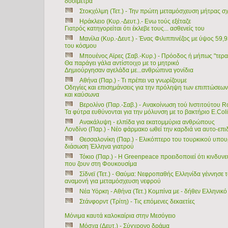
δοσίμετρα
Στοκχόλμη (Τετ.) - Την πρώτη μεταμόσχευση μήτρας σχ
Ηράκλειο (Κυρ.-Δευτ.).- Ενω τούς εξέταζε
Γιατρός κατηγορείται ότι έκλεβε τους... ασθενείς του
Μανίλα (Κυρ.-Δευτ.) - Ένας Φιλιππινέζος με ύψος 59,9
του κόσμου
Μπουένος Αϊρες (Σαβ.-Κυρ.) - Πρόοδος ή μήπως "τερ
Θα παράγει γάλα αντίστοιχο με το μητρικό
Δημιούργησαν αγελάδα με...ανθρώπινα γονίδια
Αθήνα (Παρ.) - Τι πρέπει να γνωρίζουμε
Οδηγίες και επισημάνσεις για την πρόληψη των επιπτώσε
και καύσωνα
Βερολίνο (Παρ.-Σαβ.) - Aνακοίνωση τού Ινστιτούτου R
Τα φύτρα ευθύνονται για την μόλυνση με το βακτήριο E.Coli
Ανακάλυψη - ελπίδα για εκατομμύρια ανθρώπους
Λονδίνο (Παρ.) - Νέο φάρμακο ωθεί την καρδιά να αυτο-επ
Θεσσαλονίκη (Παρ.) - Ελικόπτερο του τουρκικού υπουρ
διάσωση Έλληνα γιατρού
Τόκιο (Παρ.) - Η Greenpeace προειδοποιεί ότι κινδυνε
που ζουν στη Φουκουσίμα
Σίδνεϊ (Τετ.) - Θαύμα: Νεφροπαθής Ελληνίδα γέννησε το
αναμονή για μεταμόσχευση νεφρού
Νέα Υόρκη - Αθήνα (Τετ.) Κομπίνα με - δήθεν Ελληνικ
Στάνφορντ (Τρίτη) - Tις επόμενες δεκαετίες
Μόνιμα καυτά καλοκαίρια στην Μεσόγειο
Μόσχα (Δευτ.) - Σύγχρονο δράμα