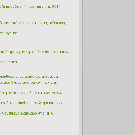
εδιάζουν Σουηδοί γιατροί για το 2012
3 εκατοστά, είναι ο πιο κοντός άνθρωπος
ατούργημα"?
ων από την εμφάνιση υψηλών θερμοκρασιών
obert Koch
ιδιορθώνεται μετά από ένα έμφραγμα
γείου Υγείας επιστρατεύτηκε για τη
ύει η υγεία των παιδιών και των εγκύων
 δεύτερο παιδί της... ενώ βρισκόταν σε
ό - νοθευμένο ελαιόλαδο στις ΗΠΑ