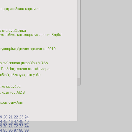
 μορφή παιδικού καρκίνου
ό στα αντιβιοτικά
ει τοξίνες και μπορεί να προσκολληθεί
παγκοσμίως έμειναν ορφανά το 2010
περ ανθεκτικού μικροβίου MRSA
 Παιδείας ενάντια στο κάπνισμα
αιδικές αλλεργίες στο γάλα
ίκα σε άνδρα
ας κατά του AIDS
έρας στην Αϊτή
9
20
21
22
23
24
4
45
46
47
48
49
9
70
71
72
73
74
4
95
96
97
98
99