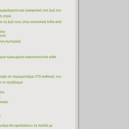
 εμφράγματα και εγκεφαλικό στη ζωή του
ή σπρέι
ει τη ζωή τους στην ανατολική Ινδία από
ώσοι
κοόλ
ονη Αυστραλή
ύρια ηλικιωμένοι κακοποιούνται κάθε
τρεψε σε πειραματόζωα 379 ασθενείς του
νει το πρόβλημα
ίου
ς
καίρι
ς
ουσίμα θα εφοδιάσουν τα παιδιά με