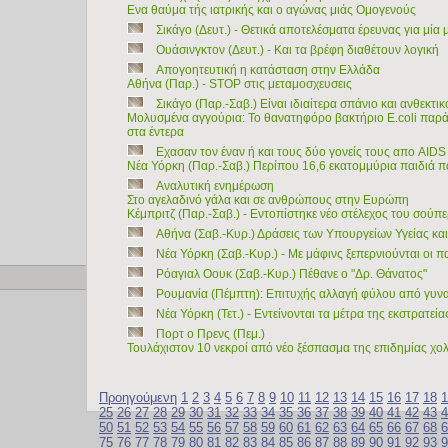
Ενα θαύμα τής ιατρικής και ο αγώνας μιάς Ομογενούς
Σικάγο (Δευτ.) - Θετικά αποτελέσματα έρευνας για μία
Ουάσινγκτον (Δευτ.) - Και τα βρέφη διαθέτουν λογική
Απογοητευτική η κατάσταση στην Ελλάδα
Αθήνα (Παρ.) - STOP στις μεταμοσχευσεις
Σικάγο (Παρ.-Σαβ.) Είναι ιδιαίτερα σπάνιο και ανθεκτικ
Μολυσμένα αγγούρια: Το θανατηφόρο βακτήριο Ε.coli παράγ
στα έντερα
Εχασαν τον έναν ή και τους δύο γονείς τους απο AIDS
Νέα Υόρκη (Παρ.-Σαβ.) Περίπου 16,6 εκατομμύρια παιδιά 
Αναλυτική ενημέρωση
Στο αγελαδινό γάλα και σε ανθρώπους στην Ευρώπη
Κέμπριτζ (Παρ.-Σαβ.) - Εντοπίστηκε νέο στέλεχος του σού
Αθήνα (Σαβ.-Κυρ.) Δράσεις των Υπουργείων Υγείας και
Νέα Υόρκη (Σαβ.-Κυρ.) - Με μάφινς ξεπερνιούνται οι π
Copyright © 2009 Ιατρικά Θέματα
Ρόαγιαλ Οουκ (Σαβ.-Κυρ.) Πέθανε ο "Δρ. Θάνατος"
Ρουμανία (Πέμπτη): Επιτυχής αλλαγή φύλου από γυνα
Νέα Υόρκη (Τετ.) - Εντείνονται τα μέτρα της εκστρατεί
Πορτ ο Πρενς (Πεμ.)
Τουλάχιστον 10 νεκροί από νέο ξέσπασμα της επιδημίας χολ
Προηγούμενη
1
2
3
4
5
6
7
8
9
10
11
12
13
14
15
16
17
18
1
25
26
27
28
29
30
31
32
33
34
35
36
37
38
39
40
41
42
43
4
50
51
52
53
54
55
56
57
58
59
60
61
62
63
64
65
66
67
68
6
75
76
77
78
79
80
81
82
83
84
85
86
87
88
89
90
91
92
93
9