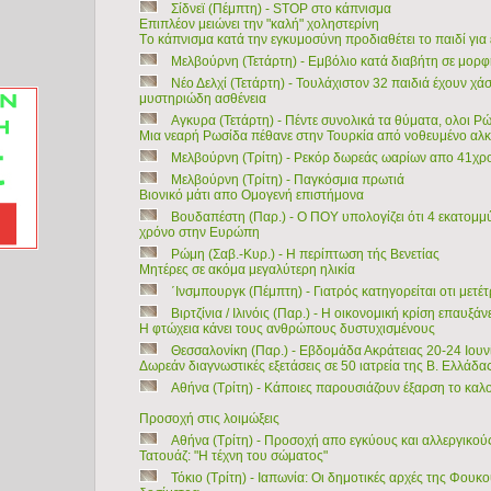
Σίδνεϊ (Πέμπτη) - STOP στο κάπνισμα
Επιπλέον μειώνει την "καλή" χοληστερίνη
Tο κάπνισμα κατά την εγκυμοσύνη προδιαθέτει το παιδί για
Μελβούρνη (Τετάρτη) - Εμβόλιο κατά διαβήτη σε μορφ
Νέο Δελχί (Τετάρτη) - Τουλάχιστον 32 παιδιά έχουν χάσ
μυστηριώδη ασθένεια
Αγκυρα (Τετάρτη) - Πέντε συνολικά τα θύματα, oλοι Ρ
Μια νεαρή Ρωσίδα πέθανε στην Τουρκία από νοθευμένο αλ
Μελβούρνη (Τρίτη) - Ρεκόρ δωρεάς ωαρίων απο 41χρ
Μελβούρνη (Τρίτη) - Παγκόσμια πρωτιά
Βιονικό μάτι απο Ομογενή επιστήμονα
Βουδαπέστη (Παρ.) - Ο ΠΟΥ υπολογίζει ότι 4 εκατομμ
χρόνο στην Ευρώπη
Ρώμη (Σαβ.-Κυρ.) - Η περίπτωση τής Βενετίας
Μητέρες σε ακόμα μεγαλύτερη ηλικία
΄Ινσμπουργκ (Πέμπτη) - Γιατρός κατηγορείται οτι μετέ
Βιρτζίνια / Ιλινόις (Παρ.) - Η οικονομική κρίση επαυξά
Η φτώχεια κάνει τους ανθρώπους δυστυχισμένους
Θεσσαλονίκη (Παρ.) - Εβδομάδα Ακράτειας 20-24 Ιουν
Δωρεάν διαγνωστικές εξετάσεις σε 50 ιατρεία της Β. Ελλάδα
Αθήνα (Τρίτη) - Κάποιες παρουσιάζουν έξαρση το καλο
Προσοχή στις λοιμώξεις
Αθήνα (Τρίτη) - Προσοχή απο εγκύους και αλλεργικού
Τατουάζ: "Η τέχνη του σώματος"
Τόκιο (Τρίτη) - Ιαπωνία: Οι δημοτικές αρχές της Φουκ