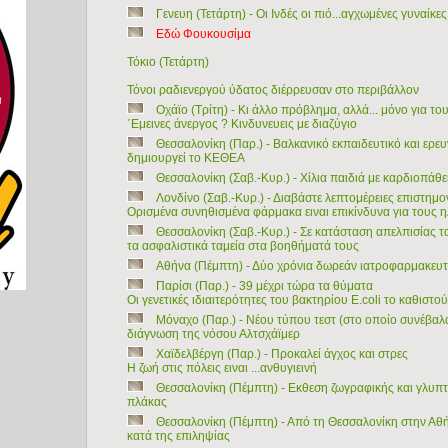
Γενευη (Τετάρτη) - Οι Ινδές οι πιό...αγχωμένες γυναίκ
Εδώ Φουκουσίμα
Τόκιο (Τετάρτη)
Τόνοι ραδιενεργού ύδατος διέρρευσαν στο περιβάλλον
Οχάϊο (Τρίτη) - Κι άλλο πρόβλημα, αλλά... μόνο για το
΄Εμεινες άνεργος ? Κινδυνευεις με διαζύγιο
Θεσσαλονίκη (Παρ.) - Βαλκανικό εκπαιδευτικό και ερευν
δημιουργεί το ΚΕΘΕΑ
Θεσσαλονίκη (Σαβ.-Κυρ.) - Χίλια παιδιά με καρδιοπάθε
Λονδίνο (Σαβ.-Κυρ.) - Διαβάστε λεπτομέρειες επιστημο
Ορισμένα συνηθισμένα φάρμακα ειναι επικίνδυνα για τους 
Θεσσαλονίκη (Σαβ.-Κυρ.) - Σε κατάσταση απελπισίας
τα ασφαλιστικά ταμεία στα βοηθήματά τους
Αθήνα (Πέμπτη) - Δύο χρόνια δωρεάν ιατροφαρμακευ
Παρίσι (Παρ.) - 39 μέχρι τώρα τα θύματα
Οι γενετικές ιδιαιτερότητες του βακτηρίου E.coli το καθιστο
Μόναχο (Παρ.) - Νέου τύπου τεστ (στο οποίο συνέβαλα
διάγνωση της νόσου Αλτσχάϊμερ
Χαϊδελβέργη (Παρ.) - Προκαλεί άγχος και στρες
Η ζωή στις πόλεις ειναι ...ανθυγιεινή
Θεσσαλονίκη (Πέμπτη) - Εκθεση ζωγραφικής και γλυπτ
πλάκας
Θεσσαλονίκη (Πέμπτη) - Από τη Θεσσαλονίκη στην Αθ
κατά της επιληψίας